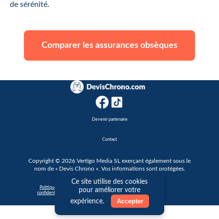
de sérénité.
Comparer les assurances obsèques
Devenir partenaire
Contact
Copyright © 2026 Vertigo Media SL exerçant également sous le
nom de « Devis Chrono ». Vos informations sont protégées.
Ce site utilise des cookies
|
Politique de
Conditions générales
Cookie
pour améliorer votre
confidentialité
d'utilisation
Accepter
expérience.