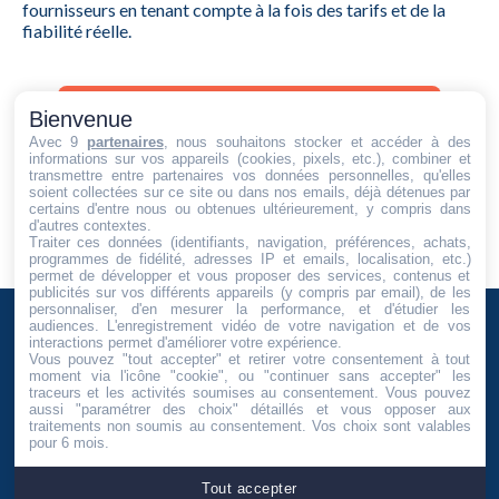
fournisseurs en tenant compte à la fois des tarifs et de la
fiabilité réelle.
Bienvenue
Comparer les fournisseurs de gaz
Avec 9
partenaires
, nous souhaitons stocker et accéder à des
informations sur vos appareils (cookies, pixels, etc.), combiner et
transmettre entre partenaires vos données personnelles, qu'elles
soient collectées sur ce site ou dans nos emails, déjà détenues par
certains d'entre nous ou obtenues ultérieurement, y compris dans
d'autres contextes.
Traiter ces données (identifiants, navigation, préférences, achats,
programmes de fidélité, adresses IP et emails, localisation, etc.)
permet de développer et vous proposer des services, contenus et
publicités sur vos différents appareils (y compris par email), de les
personnaliser, d'en mesurer la performance, et d'étudier les
audiences. L'enregistrement vidéo de votre navigation et de vos
interactions permet d'améliorer votre expérience.
Vous pouvez "tout accepter" et retirer votre consentement à tout
moment via l'icône "cookie", ou "continuer sans accepter" les
Devenir partenaire
traceurs et les activités soumises au consentement. Vous pouvez
aussi "paramétrer des choix" détaillés et vous opposer aux
Contact
traitements non soumis au consentement. Vos choix sont valables
pour 6 mois.
Copyright © 2026 Vertigo Media SL exerçant également sous le
nom de « Devis Chrono ». Vos informations sont protégées.
Tout accepter