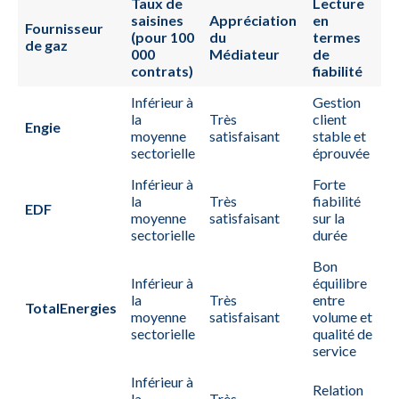
Taux de
Lecture
saisines
Appréciation
en
Fournisseur
(pour 100
du
termes
de gaz
000
Médiateur
de
contrats)
fiabilité
Inférieur à
Gestion
la
Très
client
Engie
moyenne
satisfaisant
stable et
sectorielle
éprouvée
Inférieur à
Forte
la
Très
fiabilité
EDF
moyenne
satisfaisant
sur la
sectorielle
durée
Bon
Inférieur à
équilibre
la
Très
entre
TotalEnergies
moyenne
satisfaisant
volume et
sectorielle
qualité de
service
Inférieur à
Relation
la
Très