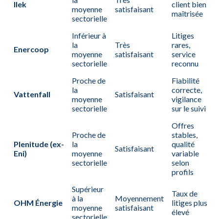
Ilek
client bien
moyenne
satisfaisant
maîtrisée
sectorielle
Inférieur à
Litiges
la
Très
rares,
Enercoop
moyenne
satisfaisant
service
sectorielle
reconnu
Proche de
Fiabilité
la
correcte,
Vattenfall
Satisfaisant
moyenne
vigilance
sectorielle
sur le suivi
Offres
Proche de
stables,
Plenitude (ex-
la
qualité
Satisfaisant
Eni)
moyenne
variable
sectorielle
selon
profils
Supérieur
Taux de
à la
Moyennement
OHM Énergie
litiges plus
moyenne
satisfaisant
élevé
sectorielle