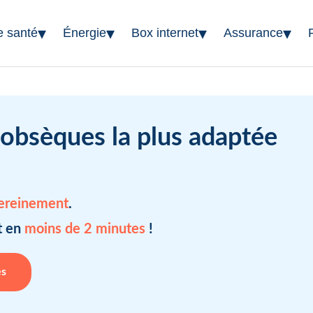
▾
▾
▾
▾
e santé
Énergie
Box internet
Assurance
 obsèques la plus adaptée
sereinement
.
t en
moins de 2 minutes
!
es