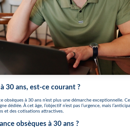
à 30 ans, est-ce courant ?
nce obsèques à 30 ans n’est plus une démarche exceptionnelle. C
dédiée. À cet âge, l’objectif n’est pas l’urgence, mais l’anticipa
s et des cotisations attractives.
rance obsèques à 30 ans ?