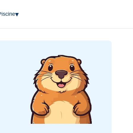
▾
Piscine