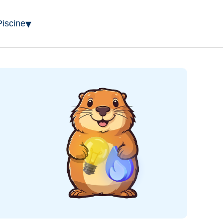
▾
Piscine