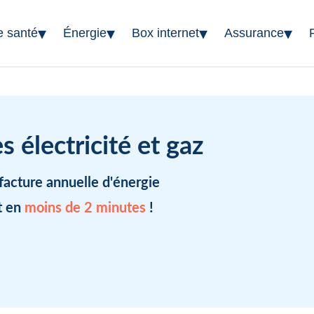
▾
▾
▾
▾
e santé
Énergie
Box internet
Assurance
 électricité et gaz
facture annuelle d'énergie
t en
moins de 2 minutes
!