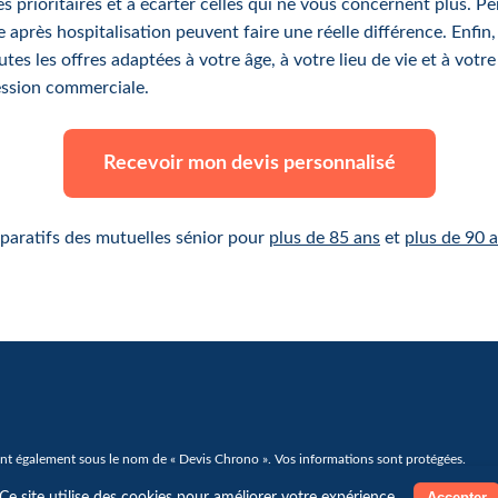
s prioritaires et à écarter celles qui ne vous concernent plus. Pens
ge après hospitalisation peuvent faire une réelle différence. Enfin
s les offres adaptées à votre âge, à votre lieu de vie et à votr
ession commerciale.
Recevoir mon devis personnalisé
mparatifs des mutuelles sénior pour
plus de 85 ans
et
plus de 90 
t également sous le nom de « Devis Chrono ». Vos informations sont protégées.
|
Conditions générales d'utilisation
Cookie
Accepter