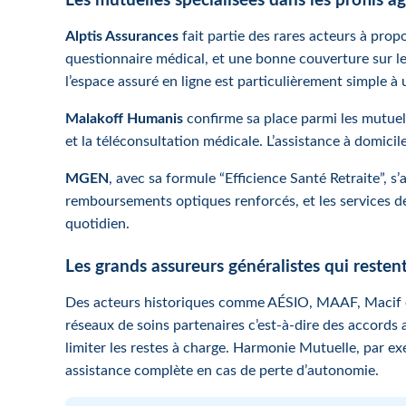
Les mutuelles spécialisées dans les profils â
Alptis Assurances
fait partie des rares acteurs à propo
questionnaire médical, et une bonne couverture sur le
l’espace assuré en ligne est particulièrement simple à ut
Malakoff Humanis
confirme sa place parmi les mutuelle
et la téléconsultation médicale. L’assistance à domicil
MGEN
, avec sa formule “Efficience Santé Retraite”, 
remboursements optiques renforcés, et les services de p
quotidien.
Les grands assureurs généralistes qui resten
Des acteurs historiques comme AÉSIO, MAAF, Macif et 
réseaux de soins partenaires c’est-à-dire des accords a
limiter les restes à charge. Harmonie Mutuelle, par e
assistance complète en cas de perte d’autonomie.