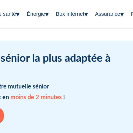
▾
▾
▾
▾
e santé
Énergie
Box internet
Assurance
sénior la plus adaptée à
tre mutuelle sénior
t en
moins de 2 minutes
!