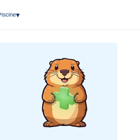
▾
Piscine