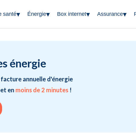
▾
▾
▾
▾
e santé
Énergie
Box internet
Assurance
es énergie
 facture annuelle d'énergie
 et en
moins de 2 minutes
!