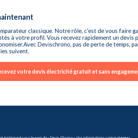
 maintenant
parateur classique. Notre rôle, c’est de vous faire 
ptés à votre profil. Vous recevez rapidement un devis p
 économiser.Avec Devischrono, pas de perte de temps, 
ies suivent.
ions sur vos
tenaires vos
cevez votre devis électricité gratuit et sans engagem
emails, déjà
ompris dans
rogrammes de
pper et vous
s (y compris
étudier les
tions permet
 via l'icône
 soumises au
vous opposer
r 6 mois.
nt également sous le nom de « Devis Chrono ». Vos informations sont protégées.