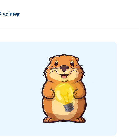
▾
Piscine